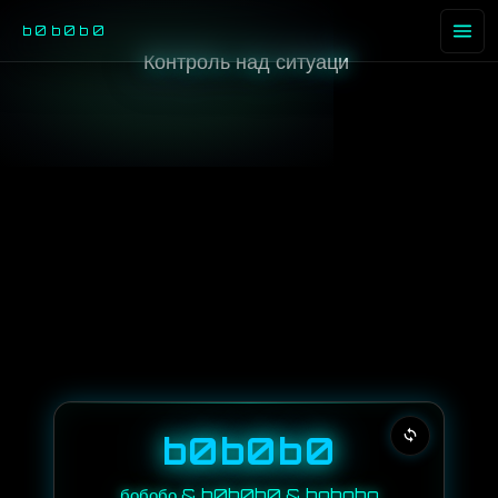
b0b0b0
Контроль над ситуацие
b0b0b0
бобобо & b0b0b0 & bobobo